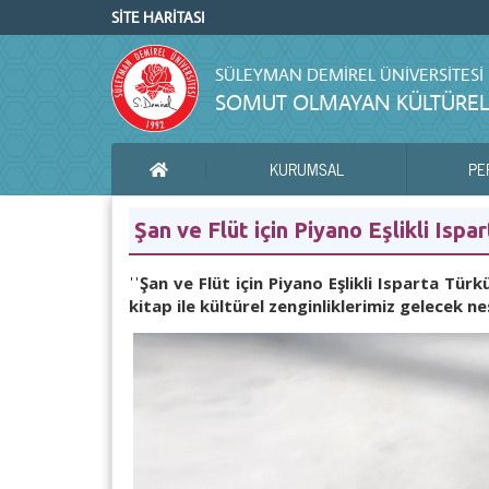
SİTE HARİTASI
SÜLEYMAN DEMIREL ÜNIVERSITESI
SOMUT OLMAYAN KÜLTÜREL
KURUMSAL
PE
ANA SAYFA
Şan ve Flüt için Piyano Eşlikli Ispa
ˈˈŞan ve Flüt için Piyano Eşlikli Isparta Türk
kitap ile kültürel zenginliklerimiz gelecek nes