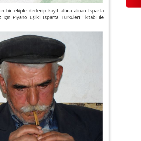
bir ekiple derlenip kayıt altına alınan Isparta
çin Piyano Eşlikli Isparta Türküleriˈˈ kitabı ile