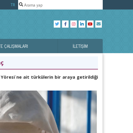
TR
TE ÇALIŞMALARI
İLETIŞIM
nç
 Yöresiˈne ait türkülerin bir araya getirildiği