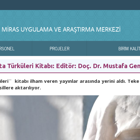
 MIRAS UYGULAMA VE ARAŞTIRMA MERKEZI
RSONEL
PROJELER
BİRİM KALİ
rta Türküleri Kitabı: Editör: Doç. Dr. Mustafa Ge
üleriˈˈ kitabı ilham veren yayınlar arasında yerini aldı. Teke
illere aktarılıyor.