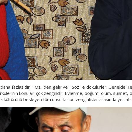
daha fazlasıdır. ˈˈÖzˈˈden gelir ve ˈˈSözˈˈe dökülürler. Genelde T
rkülerinin konuları çok zengindir. Evlenme, doğum, ölüm, sünnet, di
alk kültürünü besleyen tüm unsurlar bu zenginlikler arasında yer alır