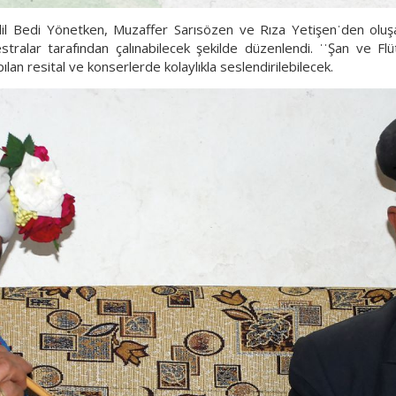
l Bedi Yönetken, Muzaffer Sarısözen ve Rıza Yetişenˈden oluşan 
tralar tarafından çalınabilecek şekilde düzenlendi. ˈˈŞan ve Flüt i
ılan resital ve konserlerde kolaylıkla seslendirilebilecek.